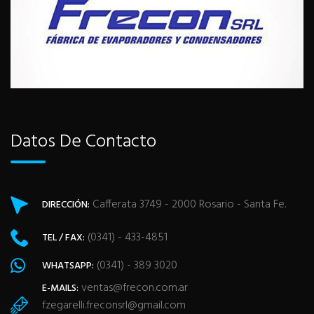
Datos De Contacto
Cafferata 3749 - 2000 Rosario - Santa Fe.
DIRECCIÓN:
(0341) - 433-4851
TEL / FAX:
(0341) - 389 3020
WHATSAPP:
ventas@frecon.com.ar
E-MAILS:
fzegarelli.freconsrl@gmail.com