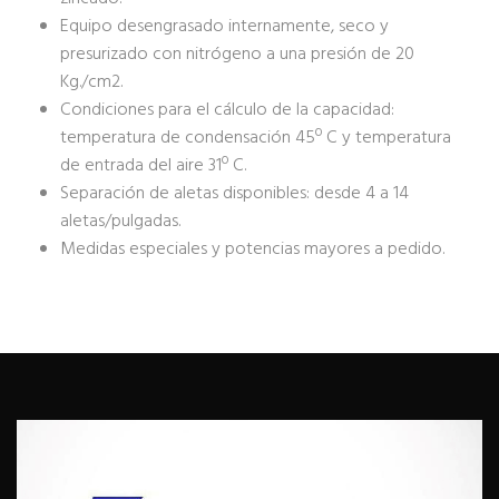
Equipo desengrasado internamente, seco y
presurizado con nitrógeno a una presión de 20
Kg./cm2.
Condiciones para el cálculo de la capacidad:
temperatura de condensación 45º C y temperatura
de entrada del aire 31º C.
Separación de aletas disponibles: desde 4 a 14
aletas/pulgadas.
Medidas especiales y potencias mayores a pedido.